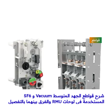
وقاية وإختبارات
طاقة شمسية
كورسات
كورسات توزيع كهربي
قواطع
كورسات محركات (مواتير)
كورسات Classic Control
كورسات PLC
كورسات تيار خفيف
شرح قواطع الجهد المتوسط Vacuum و SF6
مقالات
المستخدمة في لوحات RMU والفرق بينهما بالتفصيل
توزيع كهربي