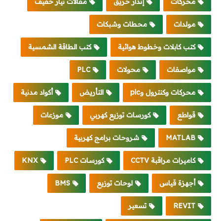
محركات
إنذار حريق
مقالات تيار خفيف
مولدات
محطات وشبكات
كتب كابلات وخطوط هوائية
كتب الطاقة الشمسية
مواصفات
محولات
PLC
محركات وكنترول وplc
التأريض
أكواد مدنية
قواطع
كورسات توزيع كهربي
موزعات
MATLAB
شروحات برامج كهربية
كاميرات مراقبة CCTV
كورسات PLC
KNX
أجهزة قياس
لوحات توزيع
BMS
REVIT
تسعير