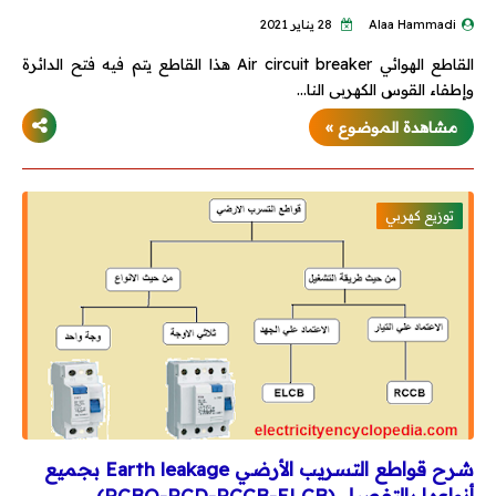
Alaa Hammadi
28 يناير 2021
أكواد الحريق
القاطع الهوائي Air circuit breaker هذا القاطع يتم فيه فتح الدائرة
وإطفاء القوس الكهربى النا…
أكواد هندسة مدنية
مشاهدة الموضوع »
مشاريع تخرج
كتالوجات وأسعار
توزيع كهربي
كتالوجات
لستة أسعار
اتصالات
ميكانيكا
شرح قواطع التسريب الأرضي Earth leakage بجميع
أنواعها بالتفصيل (RCBO-RCD-RCCB-ELCB)