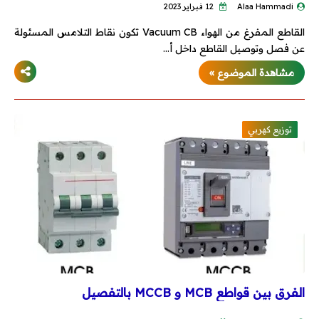
Alaa Hammadi
12 فبراير 2023
القاطع المفرغ من الهواء Vacuum CB تكون نقاط التلامس المسئولة
محطات وشبكات
عن فصل وتوصيل القاطع داخل أ…
محركات وتحكم
مشاهدة الموضوع »
محولات
توزيع كهربي
مولدات
تيار خفيف
برامج هندسية
Dialux
Etap
الفرق بين قواطع MCB و MCCB بالتفصيل
MATLAB