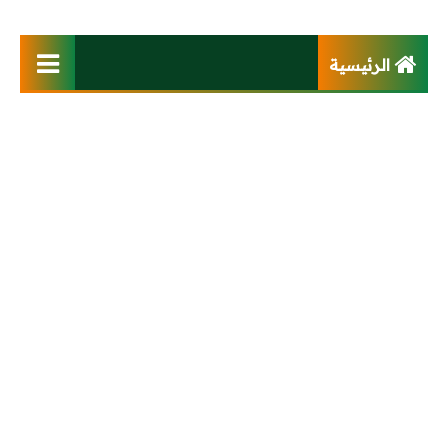
الرئيسية
فهرس الموقع
كتب
تصميم وتوزيع كهربي
أنظمة تيار خفيف
محطات ومحولات
كابلات وخطوط هوائية
محركات وتحكم آلى