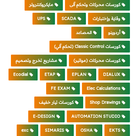
كورسات محركات وتحكم آلى
مايكروكنترولر
وقاية وإختبارات
SCADA
UPS
أردوينو
المصاعد
كورسات Classic Control (تحكم آلي)
كورسات محركات (مواتير)
مشاريع تخرج وتصميم
Ecodial
ETAP
EPLAN
DIALUX
FE EXAM
Elec Calculations
Shop Drawings
كورسات تيار خفيف
E-DESIGN
AUTOMATION STUDIO
exc
SIMARIS
OSHA
EKTS