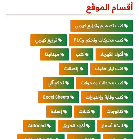
أقسام الموقع
كتب تصميم وتوزيع كهربي
كتب محركات وتحكم وPLC
توزيع كهربي
أكواد الكهرباء
كتب
ميكانيكا
كتب تيار خفيف
إتصالات
كتب محطات ومحولات
تحكم آلي
كتب وقاية وإختبارات
Excel Sheets
كتالوجات
كابلات
إضاءة
لستة أسعار
أكواد الحريق
Autocad