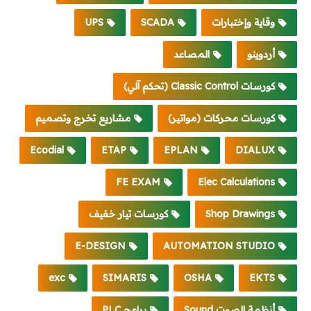
وقاية وإختبارات
SCADA
UPS
أردوينو
المصاعد
كورسات Classic Control (تحكم آلي)
كورسات محركات (مواتير)
مشاريع تخرج وتصميم
Ecodial
ETAP
EPLAN
DIALUX
FE EXAM
Elec Calculations
Shop Drawings
كورسات تيار خفيف
E-DESIGN
AUTOMATION STUDIO
exc
SIMARIS
OSHA
EKTS
أنظمة الصوت Sound
برامج PLC