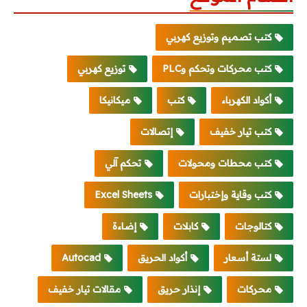
كتب تصميم وتوزيع كهربي
كتب محركات وتحكم وPLC
توزيع كهربي
أكواد الكهرباء
كتب
ميكانيكا
كتب تيار خفيف
إتصالات
كتب محطات ومحولات
تحكم آلي
كتب وقاية وإختبارات
Excel Sheets
كتالوجات
كابلات
إضاءة
لستة أسعار
أكواد الحريق
Autocad
محركات
إنذار حريق
مقالات تيار خفيف