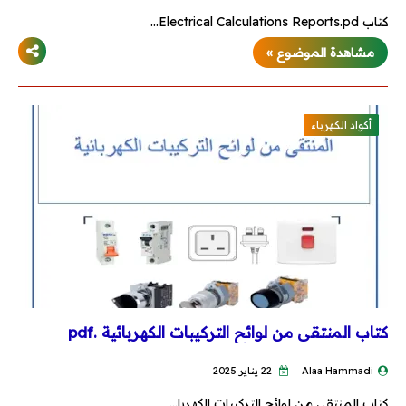
كتاب Electrical Calculations Reports.pd…
محطات وشبكات
مشاهدة الموضوع »
محركات وتحكم
أكواد الكهرباء
محولات
مولدات
تيار خفيف
برامج هندسية
Dialux
كتاب المنتقى من لوائح التركيبات الكهربائية .pdf
Etap
Alaa Hammadi
22 يناير 2025
MATLAB
كتاب المنتقى من لوائح التركيبات الكهربا…