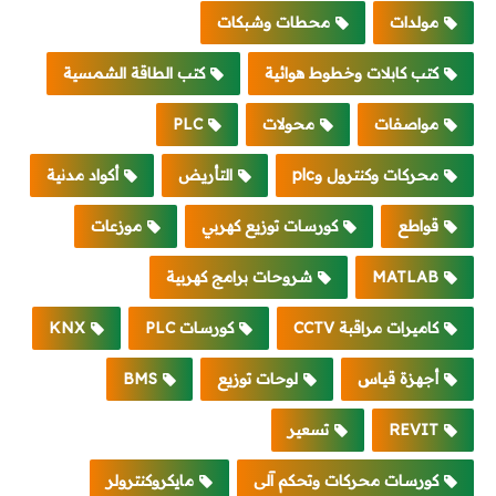
مولدات
محطات وشبكات
كتب كابلات وخطوط هوائية
كتب الطاقة الشمسية
مواصفات
محولات
PLC
محركات وكنترول وplc
التأريض
أكواد مدنية
قواطع
كورسات توزيع كهربي
موزعات
MATLAB
شروحات برامج كهربية
كاميرات مراقبة CCTV
كورسات PLC
KNX
أجهزة قياس
لوحات توزيع
BMS
REVIT
تسعير
كورسات محركات وتحكم آلى
مايكروكنترولر