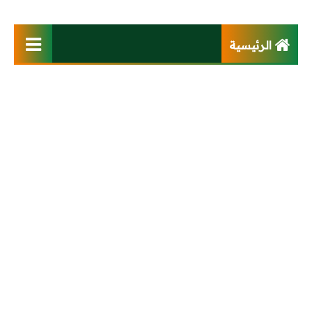
الرئيسية
فهرس الموقع
كتب
تصميم وتوزيع كهربي
أنظمة تيار خفيف
محطات ومحولات
كابلات وخطوط هوائية
محركات وتحكم آلى