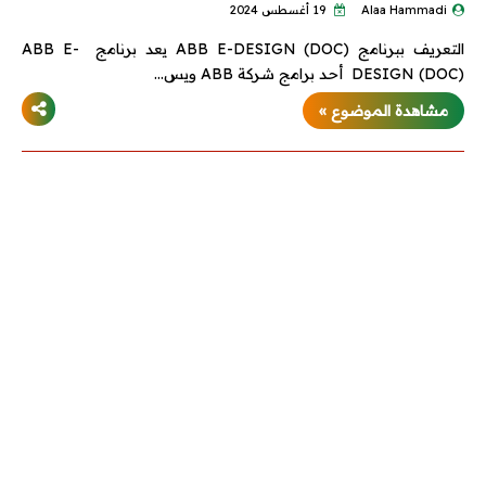
Alaa Hammadi
19 أغسطس 2024
التعريف ببرنامج ABB E-DESIGN (DOC) يعد برنامج ABB E-
محطات وشبكات
DESIGN (DOC) أحد برامج شركة ABB ويس…
محركات وتحكم
مشاهدة الموضوع »
محولات
مولدات
تيار خفيف
برامج هندسية
Dialux
Etap
MATLAB