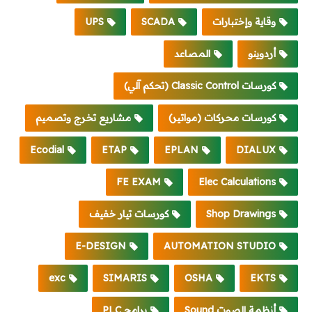
وقاية وإختبارات
SCADA
UPS
أردوينو
المصاعد
كورسات Classic Control (تحكم آلي)
كورسات محركات (مواتير)
مشاريع تخرج وتصميم
Ecodial
ETAP
EPLAN
DIALUX
FE EXAM
Elec Calculations
Shop Drawings
كورسات تيار خفيف
E-DESIGN
AUTOMATION STUDIO
exc
SIMARIS
OSHA
EKTS
أنظمة الصوت Sound
برامج PLC