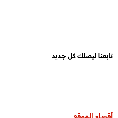
Autocad
REVIT
Ecodial
EKTS
تابعنا ليصلك كل جديد
EPLAN
برامج PLC
AUTOMATION STUDIO
أكواد ومشاريع تخرج
أقسام الموقع
أكواد الكهرباء