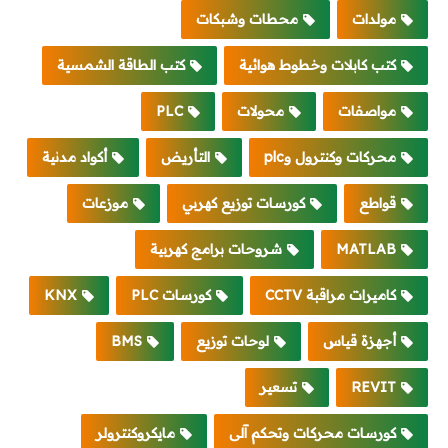
مولدات
محطات وشبكات
كتب كابلات وخطوط هوائية
كتب الطاقة الشمسية
مواصفات
محولات
PLC
محركات وكنترول وplc
التأريض
أكواد مدنية
قواطع
كورسات توزيع كهربي
موزعات
MATLAB
شروحات برامج كهربية
كاميرات مراقبة CCTV
كورسات PLC
KNX
أجهزة قياس
لوحات توزيع
BMS
REVIT
تسعير
كورسات محركات وتحكم آلى
مايكروكنترولر