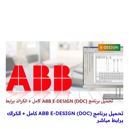
وقاية وإختبارات
طاقة شمسية
كورسات
كورسات توزيع كهربي
E-DESIGN
كورسات محركات (مواتير)
كورسات Classic Control
كورسات PLC
كورسات تيار خفيف
تحميل برنامج ABB E-DESIGN (DOC) كامل + الكراك
مقالات
برابط مباشر
توزيع كهربي