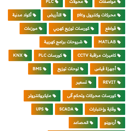
مواصفات
محولات
PLC
محركات وكنترول وplc
التأريض
أكواد مدنية
قواطع
كورسات توزيع كهربي
موزعات
MATLAB
شروحات برامج كهربية
كاميرات مراقبة CCTV
كورسات PLC
KNX
أجهزة قياس
لوحات توزيع
BMS
REVIT
تسعير
كورسات محركات وتحكم آلى
مايكروكنترولر
وقاية وإختبارات
SCADA
UPS
أردوينو
المصاعد