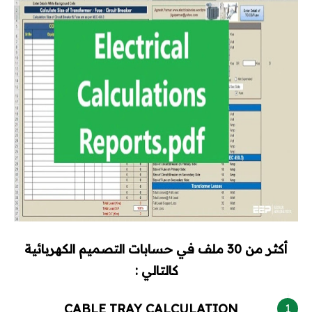
محطات وشبكات
محركات وتحكم
محولات
مولدات
تيار خفيف
برامج هندسية
Dialux
أكثر من 30 ملف في حسابات التصميم الكهربائية
كالتالي :
Etap
CABLE TRAY CALCULATION
MATLAB