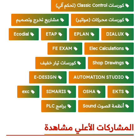
كورسات Classic Control (تحكم آلي)
كورسات محركات (مواتير)
مشاريع تخرج وتصميم
Ecodial
ETAP
EPLAN
DIALUX
FE EXAM
Elec Calculations
Shop Drawings
كورسات تيار خفيف
E-DESIGN
AUTOMATION STUDIO
exc
SIMARIS
OSHA
EKTS
أنظمة الصوت Sound
برامج PLC
المشاركات الأعلي مشاهدة