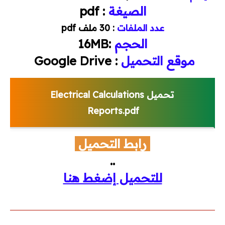
الصيغة
: pdf
أكواد الحريق
عدد الملفات
: 30 ملف pdf
الحجم
:16MB
أكواد هندسة مدنية
موقع التحميل
: Google Drive
مشاريع تخرج
كتالوجات وأسعار
تحميل
Electrical Calculations
Reports.pdf
كتالوجات
رابط التحميل
لستة أسعار
..
اتصالات
للتحميل إضغط هنا
ميكانيكا