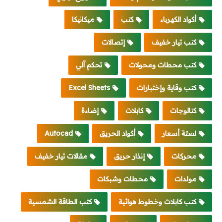
أكواد الكهرباء
كتب
ميكانيكا
كتب تيار خفيف
إتصالات
كتب محطات ومحولات
تحكم آلي
كتب وقاية وإختبارات
Excel Sheets
كتالوجات
كابلات
إضاءة
لستة أسعار
أكواد الحريق
Autocad
محركات
إنذار حريق
مقالات تيار خفيف
مولدات
محطات وشبكات
كتب كابلات وخطوط هوائية
كتب الطاقة الشمسية