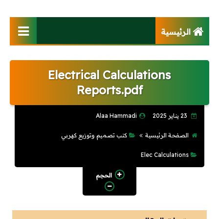
الرئيسية
فهرس الموقع
Electrical Calculations
كتب
Reports.pdf
تصميم وتوزيع كهربي
23 يناير 2025
Alaa Hammadi
أنظمة تيار خفيف
الصفحة الرئيسية
كتب تصميم وتوزيع كهربي
محطات ومحولات
Elec Calculations
كابلات وخطوط هوائية
الحجم
محركات وتحكم آلى