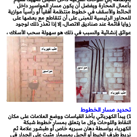
بأعمال المحارة ويفضل أن يكون مسار المواسير داخل
الحائط والأسقف في خطوط منتظمة أفقياً أو رأسياً موازية
للمحاور الرئيسية للمبنى على أن تتقاطع مع بعضها على
زوايا قائمة عند صناديق الاتصال، إلا إذا تعذر ذلك لوجود
عوائق إنشائية والسبب في ذلك هو سهولة سحب الأسلاك ،
تحديد مسار الخطوط
1) يبدأ الكهربائي بأخذ القياسات ووضع العلامات على مكان
النقاط واللوحات وكل ما يتعلق بمسار خطوط شبكة
الكهرباء بواسطة دهان سبريه خاص أو طبشور علامة ثم
نربط طرف الخيط أو الحبل بمسمار مثبت على الجدار في