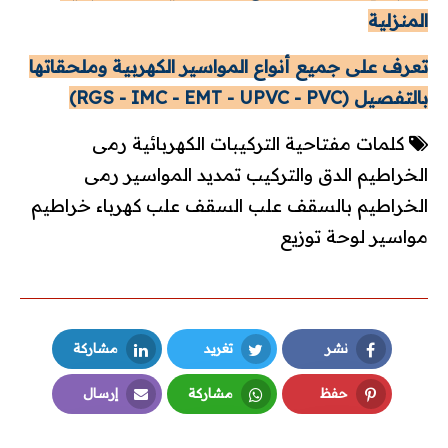
المنزلية
تعرف على جميع أنواع المواسير الكهربية وملحقاتها
بالتفصيل (RGS - IMC - EMT - UPVC - PVC)
كلمات مفتاحية
التركيبات الكهربائية
رمى
الخراطيم
الدق والتركيب
تمديد المواسير
رمى
الخراطيم بالسقف
علب السقف
علب كهرباء
خراطيم
مواسير
لوحة توزيع
نشر
تغريد
مشاركة
LinkedIn
Twitter
Facebook
حفظ
مشاركة
إرسال
Email
Whatsapp
Pinterest