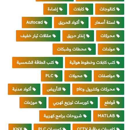
كتالوجات
كابلات
إضاءة
لستة أسعار
أكواد الحريق
Autocad
محركات
إنذار حريق
مقالات تيار خفيف
مولدات
محطات وشبكات
كتب كابلات وخطوط هوائية
كتب الطاقة الشمسية
مواصفات
محولات
PLC
محركات وكنترول وplc
التأريض
أكواد مدنية
قواطع
كورسات توزيع كهربي
موزعات
MATLAB
شروحات برامج كهربية
كاميرات مراقبة CCTV
كورسات PLC
KNX