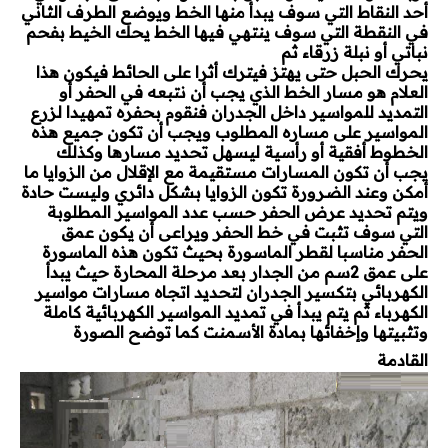
أحد النقاط التي سوف يبدأ منها الخط ويوضع الطرف الثاني
في النقطة التي سوف ينتهي فيها الخط يحك الخيط بفحم
نباتي أو نبلة زرقاء ثم
يحرك الحبل حتى يهتز فيترك أثرا على الحائط فيكون هذا
العلام هو مسار الخط الذي يجب أن نتبعه في الحفر أو
التمديد للمواسير داخل الجدران فنقوم بحفره تمهيدا لزرع
المواسير على مساره المطلوب ويجب أن تكون جميع هذه
الخطوط أفقية أو رأسية ليسهل تحديد مسارها وكذلك
يجب أن تكون المسارات مستقيمة مع الإقلال من الزوايا ما
أمكن وعند الضرورة تكون الزوايا بشكل دائري وليست حادة
ويتم تحديد عرض الحفر حسب عدد المواسير المطلوبة
التي سوف تثبت في خط الحفر ويراعى أن يكون عمق
الحفر مناسبا لقطر الماسورة بحيث تكون هذه الماسورة
على عمق 2سم من الجدار بعد مرحلة المحارة حيث يبدأ
الكهربائي بتكسير الجدران لتحديد اتجاه مسارات مواسير
الكهرباء ثم يتم يبدأ في تمديد المواسير الكهربائية كاملة
وتثبيتها وإخفائها بمادة الأسمنت كما توضح الصورة
القادمة