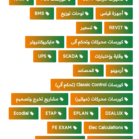
أجهزة قياس
لوحات توزيع
BMS
REVIT
تسعير
كورسات محركات وتحكم آلى
مايكروكنترولر
وقاية وإختبارات
SCADA
UPS
أردوينو
المصاعد
كورسات Classic Control (تحكم آلي)
كورسات محركات (مواتير)
مشاريع تخرج وتصميم
Ecodial
ETAP
EPLAN
DIALUX
FE EXAM
Elec Calculations