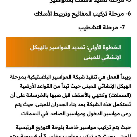
6-
مرحلة تركيب المفاتيح وتربيط الأسلاك
Autocad
7-
مرحلة التشطيب
REVIT
Ecodial
الخطوة الأولي: تمديد المواسير بالهيكل
الإنشائي للمبنى
EKTS
EPLAN
ويبدأ العمل في تنفيذ شبكة المواسير البلاستيكية بمرحلة
الهيكل الإنشائي للمبنى حيث تبدأ من القواعد الأرضية
برامج PLC
(السملات) وتنتهي بالأسقف قبل صبها بالخرسانة على أن
AUTOMATION STUDIO
تستكمل هذه الشبكة بعد بناء الجدران للمبنى. حيث يتم
رمى مواسير الدخول ومواسير الصاعد في السملات
أكواد ومشاريع تخرج
حيث يتم تركيب مواسير خاصة بلوحة التوزيع الرئيسية
أكواد الكهرباء
للمبنى بحيث يتم تركيب مواسير مقاس 3 أو 4 بوصة ويتم