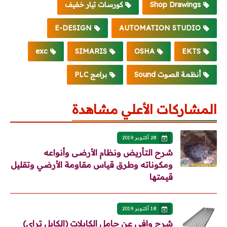
Shop Drawings
كورسات تيار خفيف
E-DESIGN
AUTOMATION STUDIO
exc
SIMARIS
OSHA
EKTS
أنظمة الصوت Sound
برامج PLC
المشاركات الأعلي مشاهدة
28 أكتوبر 2019
شرح التأريض ونظام الأرضى وأنواعه
ومكوناته وطرق قياس مقاومة الأرضي وتقليل
قيمتها
18 أكتوبر 2019
شرح وافي عن حامل الكابلات (الكابل تراى)