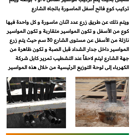
تركيب كوع فاتح أسفل الماسورة باتجاه الشارع
أكواد الحريق
ويتم ذلك عن طريق زرع عدد اثنان ماسورة و كل واحدة فيها
أكواد هندسة مدنية
كوع من الأسفل و تكون المواسير متقاربة و تكون المواسير
نازلة من الأسفل عن مستوى الشارع 30 سم حيث يتم زرع
مشاريع تخرج
المواسير داخل جدار الشداد قبل الصبة و تكون ظاهرة من
كتالوجات وأسعار
جهة الشارع ليتم لاحقاً عند التشطيب تمرير كابل شركة
الكهرباء إلى لوحة التوزيع الرئيسية من خلال هذه المواسير
كتالوجات
لستة أسعار
اتصالات
ميكانيكا