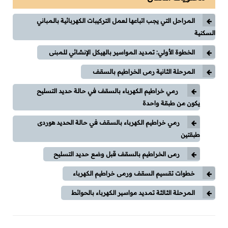
وقاية وإختبارات
المراحل التي يجب اتباعها لعمل التركيبات الكهربائية بالمباني
طاقة شمسية
السكنية
كورسات
الخطوة الأولي: تمديد المواسير بالهيكل الإنشائي للمبنى
المرحلة الثانية رمى الخراطيم بالسقف
كورسات توزيع كهربي
رمي خراطيم الكهرباء بالسقف في حالة حديد التسليح
كورسات محركات (مواتير)
يكون من طبقة واحدة
رمي خراطيم الكهرباء بالسقف في حالة الحديد هوردى
كورسات Classic Control
طبقتين
كورسات PLC
رمى الخراطيم بالسقف قبل وضع حديد التسليح
خطوات تقسيم السقف ورمى خراطيم الكهرباء
كورسات تيار خفيف
المرحلة الثالثة تمديد مواسير الكهرباء بالحوائط
مقالات
توزيع كهربي