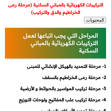
التركيبات الكهربائية بالمباني السكنية (مرحلة رمى
الخراطيم والدق والتركيب)
محطات وشبكات
المحتويات
محركات وتحكم
المراحل التي يجب اتباعها لعمل
محولات
التركيبات الكهربائية بالمباني
مولدات
السكنية
تيار خفيف
1-
مرحلة التمديد بالهيكل الإنشائي للمبنى
برامج هندسية
2-
مرحلة رمى الخراطيم بالسقف
Dialux
3-
مرحلة تركيب المواسير بالحوائط و الأرضية
Etap
4-
مرحلة تركيب علب المفاتيح ولوحات التوزيع
MATLAB
5-
مرحلة تمديد الأسلاك بالمواسير