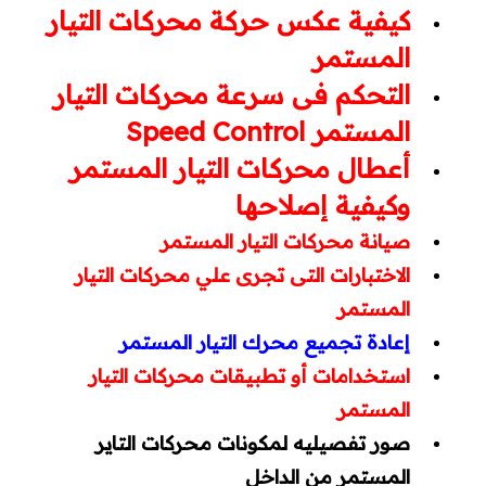
كيفية عكس حركة محركات التيار
Autocad
المستمر
التحكم فى سرعة محركات التيار
REVIT
المستمر Speed Control
Ecodial
أعطال محركات التيار المستمر
وكيفية إصلاحها
EKTS
صيانة محركات التيار المستمر
EPLAN
الاختبارات التى تجرى علي محركات التيار
المستمر
برامج PLC
إعادة تجميع محرك التيار المستمر
AUTOMATION STUDIO
استخدامات أو تطبيقات محركات التيار
المستمر
أكواد ومشاريع تخرج
صور تفصيليه لمكونات محركات التاير
أكواد الكهرباء
المستمر من الداخل