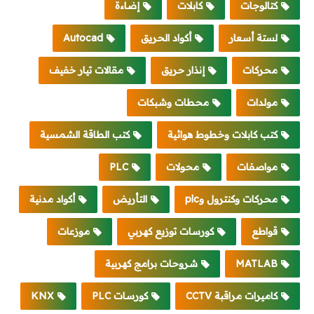
كتالوجات
كابلات
إضاءة
لستة أسعار
أكواد الحريق
Autocad
محركات
إنذار حريق
مقالات تيار خفيف
مولدات
محطات وشبكات
كتب كابلات وخطوط هوائية
كتب الطاقة الشمسية
مواصفات
محولات
PLC
محركات وكنترول وplc
التأريض
أكواد مدنية
قواطع
كورسات توزيع كهربي
موزعات
MATLAB
شروحات برامج كهربية
كاميرات مراقبة CCTV
كورسات PLC
KNX