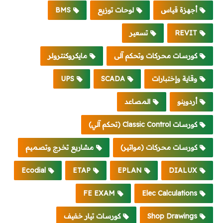
أجهزة قياس
لوحات توزيع
BMS
REVIT
تسعير
كورسات محركات وتحكم آلى
مايكروكنترولر
وقاية وإختبارات
SCADA
UPS
أردوينو
المصاعد
كورسات Classic Control (تحكم آلي)
كورسات محركات (مواتير)
مشاريع تخرج وتصميم
Ecodial
ETAP
EPLAN
DIALUX
FE EXAM
Elec Calculations
Shop Drawings
كورسات تيار خفيف