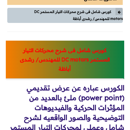
وقاية وإختبارات
كورس شامل فى شرح محركات التيار المستمر DC
طاقة شمسية
motors للمهندس/ رشدى أباظة
كورسات
كورسات توزيع كهربي
كورس شامل فى شرح محركات التيار
كورسات محركات (مواتير)
المستمر DC motors
للمهندس
/ رشدى
أباظة
كورسات Classic Control
الكورس عباره عن عرض تقديمي
كورسات PLC
(power point) ملئ بالعديد من
كورسات تيار خفيف
المؤثرات الحركية والفيديوهات
مقالات
التوضيحية والصور الواقعيه لشرح
شامل وعملى لمحركات التيار المستمر
توزيع كهربي