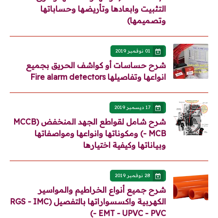
التثبيت وابعادها وتأريضها وحساباتها
وتصميمها)
01 نوفمبر 2019
شرح حساسات أو كواشف الحريق بجميع
انواعها وتفاصيلها Fire alarm detectors
17 ديسمبر 2019
شرح شامل لقواطع الجهد المنخفض (MCCB
- MCB) ومكوناتها وانواعها ومواصفاتها
وبياناتها وكيفية اختيارها
28 نوفمبر 2019
شرح جميع أنواع الخراطيم والمواسير
الكهربية واكسسواراتها بالتفصيل (RGS - IMC
- EMT - UPVC - PVC)