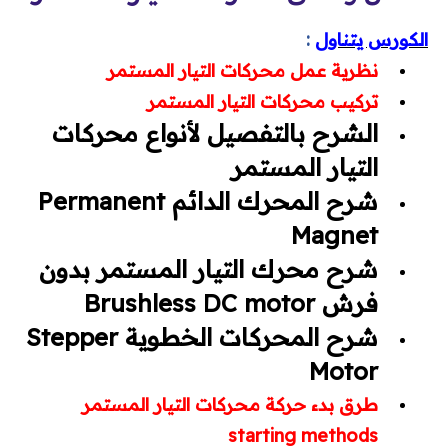
الكورس يتناول
:
محطات وشبكات
نظرية عمل محركات التيار المستمر
محركات وتحكم
تركيب محركات التيار المستمر
الشرح بالتفصيل لأنواع محركات
محولات
التيار المستمر
شرح المحرك الدائم
Permanent
مولدات
Magnet
تيار خفيف
شرح محرك التيار المستمر بدون
برامج هندسية
فرش
Brushless DC motor
شرح المحركات الخطوية
Stepper
Dialux
Motor
Etap
طرق بدء حركة محركات التيار المستمر
starting methods
MATLAB