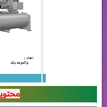
محتويا