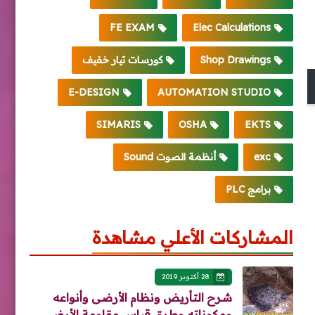
FE EXAM
Elec Calculations
Shop Drawings
كورسات تيار خفيف
E-DESIGN
AUTOMATION STUDIO
SIMARIS
OSHA
EKTS
exc
أنظمة الصوت Sound
برامج PLC
المشاركات الأعلي مشاهدة
28 أكتوبر 2019
شرح التأريض ونظام الأرضى وأنواعه
ومكوناته وطرق قياس مقاومة الأرضي