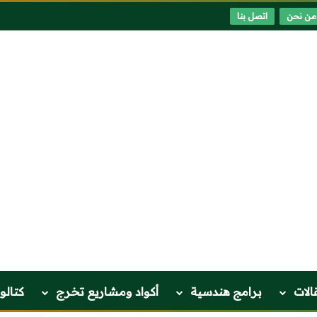
من نحن
اتصل بنا
الات
برامج هندسية
أكواد ومشاريع تخرج
كتالو