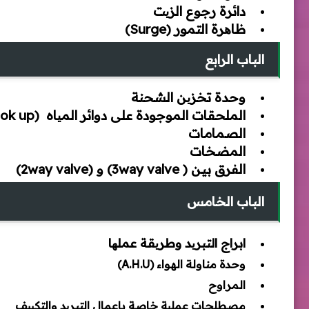
دائرة رجوع الزیت
ظاھرة التمور (Surge)
الباب الرابع
وحدة تخزین الشحنة
الملحقات الموجودة على دوائر المیاه (Hook up)
الصمامات
المضخات
الفرق بين ( 3way valve) و (2way valve)
الباب الخامس
ابراج التبرید وطریقة عملھا
وحدة مناولة الهواء (A.H.U)
المراوح
مصطلحات عملیة خاصة باعمال التبرید والتكییف