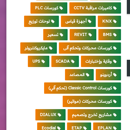
كاميرات مراقبة CCTV
كورسات PLC
KNX
أجهزة قياس
لوحات توزيع
BMS
REVIT
تسعير
كورسات محركات وتحكم آلى
مايكروكنترولر
وقاية وإختبارات
SCADA
UPS
أردوينو
المصاعد
كورسات Classic Control (تحكم آلي)
كورسات محركات (مواتير)
مشاريع تخرج وتصميم
DIALUX
Ecodial
ETAP
EPLAN