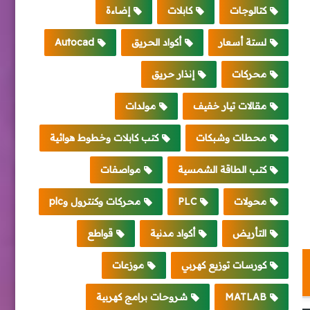
كتالوجات
كابلات
إضاءة
لستة أسعار
أكواد الحريق
Autocad
محركات
إنذار حريق
مقالات تيار خفيف
مولدات
محطات وشبكات
كتب كابلات وخطوط هوائية
كتب الطاقة الشمسية
مواصفات
محولات
PLC
محركات وكنترول وplc
التأريض
أكواد مدنية
قواطع
كورسات توزيع كهربي
موزعات
MATLAB
شروحات برامج كهربية