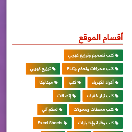
أقسام الموقع
كتب تصميم وتوزيع كهربي
كتب محركات وتحكم وPLC
توزيع كهربي
أكواد الكهرباء
كتب
ميكانيكا
كتب تيار خفيف
إتصالات
كتب محطات ومحولات
تحكم آلي
كتب وقاية وإختبارات
Excel Sheets