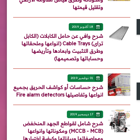
وتقليل قيمتها
18 أكتوبر 2019
شرح وافي عن حامل الكابلات (الكابل
تراى) Cable Trays (انواعها وملحقاتها
وطرق التثبيت وابعادها وتأريضها
وحساباتها وتصميمها)
01 نوفمبر 2019
شرح حساسات أو كواشف الحريق بجميع
انواعها وتفاصيلها Fire alarm detectors
17 ديسمبر 2019
شرح شامل لقواطع الجهد المنخفض
(MCCB - MCB) ومكوناتها وانواعها
ومواصفاتها وبياناتها وكيفية اختيارها