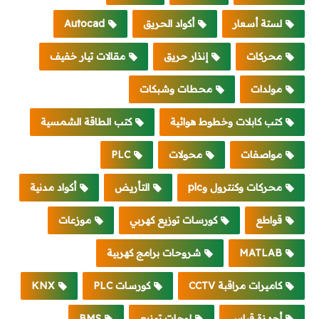
لستة أسعار
أكواد الحريق
Autocad
محركات
إنذار حريق
مقالات تيار خفيف
مولدات
محطات وشبكات
كتب كابلات وخطوط هوائية
كتب الطاقة الشمسية
مواصفات
محولات
PLC
محركات وكنترول وplc
التأريض
أكواد مدنية
قواطع
كورسات توزيع كهربي
موزعات
MATLAB
شروحات برامج كهربية
كاميرات مراقبة CCTV
كورسات PLC
KNX
أجهزة قياس
لوحات توزيع
BMS