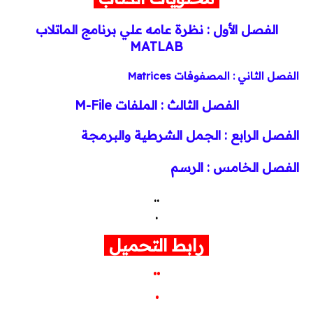
الفصل الأول : نظرة عامه علي برنامج الماتلاب
محطات وشبكات
MATLAB
محركات وتحكم
الفصل الثاني : المصفوفات Matrices
محولات
الفصل الثالث : الملفات M-File
الفصل الرابع : الجمل الشرطية والبرمجة
مولدات
الفصل الخامس : الرسم
تيار خفيف
..
برامج هندسية
.
Dialux
رابط التحميل
..
Etap
.
MATLAB