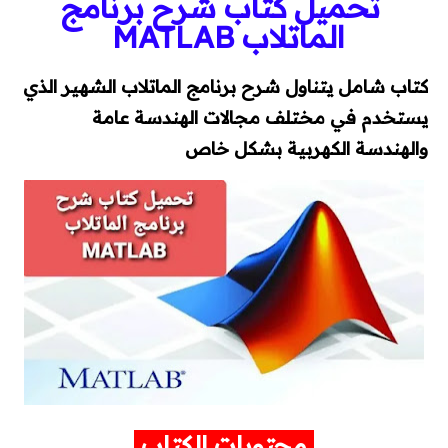
تحميل كتاب شرح برنامج
وقاية وإختبارات
الماتلاب MATLAB
طاقة شمسية
كتاب شامل يتناول شرح برنامج الماتلاب الشهير الذي
كورسات
يستخدم في مختلف مجالات الهندسة عامة
والهندسة الكهربية بشكل خاص
كورسات توزيع كهربي
كورسات محركات (مواتير)
كورسات Classic Control
كورسات PLC
كورسات تيار خفيف
مقالات
محتويات الكتاب
توزيع كهربي