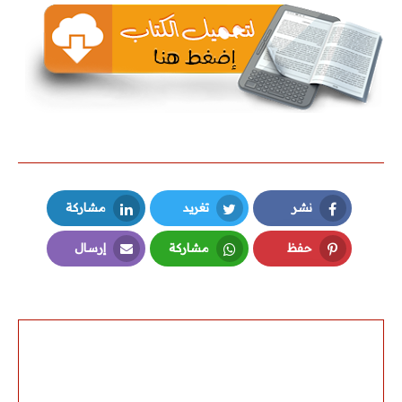
Autocad
REVIT
Ecodial
EKTS
نشر
تغريد
مشاركة
EPLAN
LinkedIn
Twitter
Facebook
حفظ
مشاركة
إرسال
برامج PLC
Email
Whatsapp
Pinterest
AUTOMATION STUDIO
أكواد ومشاريع تخرج
أكواد الكهرباء