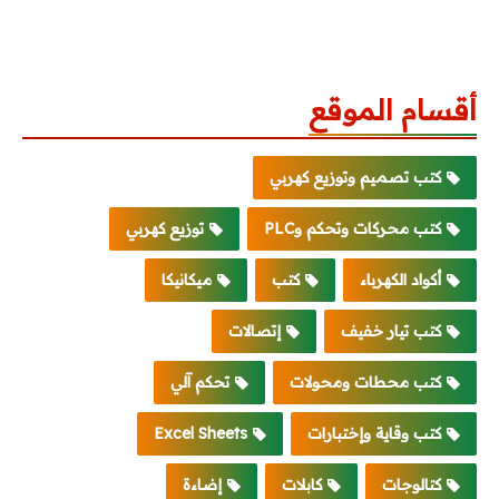
أقسام الموقع
كتب تصميم وتوزيع كهربي
كتب محركات وتحكم وPLC
توزيع كهربي
أكواد الكهرباء
كتب
ميكانيكا
كتب تيار خفيف
إتصالات
كتب محطات ومحولات
تحكم آلي
كتب وقاية وإختبارات
Excel Sheets
كتالوجات
كابلات
إضاءة