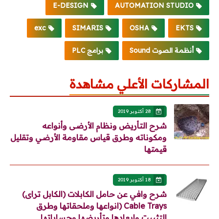
E-DESIGN
AUTOMATION STUDIO
exc
SIMARIS
OSHA
EKTS
أنظمة الصوت Sound
برامج PLC
المشاركات الأعلي مشاهدة
28 أكتوبر 2019
شرح التأريض ونظام الأرضى وأنواعه
ومكوناته وطرق قياس مقاومة الأرضي وتقليل
قيمتها
18 أكتوبر 2019
شرح وافي عن حامل الكابلات (الكابل تراى)
Cable Trays (انواعها وملحقاتها وطرق
التثبيت وابعادها وتأريضها وحساباتها