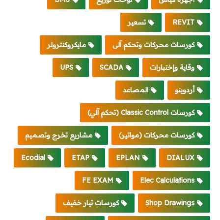
REVIT
تسعير
كورسات محركات وتحكم آلى
مايكروكنترولر
وقاية وإختبارات
SCADA
UPS
أردوينو
المصاعد
كورسات Classic Control (تحكم آلي)
كورسات محركات (مواتير)
مشاريع تخرج وتصميم
Ecodial
ETAP
EPLAN
DIALUX
FE EXAM
Elec Calculations
Shop Drawings
كورسات تيار خفيف