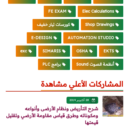
FE EXAM
Elec Calculations
Shop Drawings
كورسات تيار خفيف
E-DESIGN
AUTOMATION STUDIO
exc
SIMARIS
OSHA
EKTS
أنظمة الصوت Sound
برامج PLC
المشاركات الأعلي مشاهدة
28 أكتوبر 2019
شرح التأريض ونظام الأرضى وأنواعه
ومكوناته وطرق قياس مقاومة الأرضي وتقليل
قيمتها