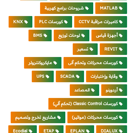
MATLAB
شروحات برامج كهربية
كاميرات مراقبة CCTV
كورسات PLC
KNX
أجهزة قياس
لوحات توزيع
BMS
REVIT
تسعير
كورسات محركات وتحكم آلى
مايكروكنترولر
وقاية وإختبارات
SCADA
UPS
أردوينو
المصاعد
كورسات Classic Control (تحكم آلي)
كورسات محركات (مواتير)
مشاريع تخرج وتصميم
Ecodial
ETAP
EPLAN
DIALUX