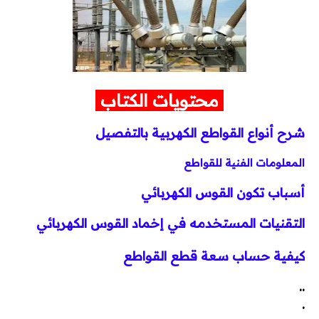
محطات وشبكات
محركات وتحكم
محتويات الكتاب
محولات
شرح أنواع القواطع الكهربية بالتفصيل
مولدات
المعلومات الفنية للقواطع
تيار خفيف
أسباب تكون القوس الكهربائي
برامج هندسية
التقنيات المستخدمه في إخماد القوس الكهربائي
Dialux
كيفية حساب سعة قطع القواطع
Etap
..
.
MATLAB