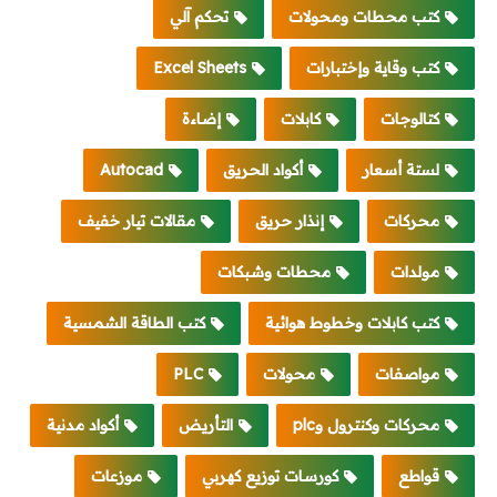
كتب محطات ومحولات
تحكم آلي
كتب وقاية وإختبارات
Excel Sheets
كتالوجات
كابلات
إضاءة
لستة أسعار
أكواد الحريق
Autocad
محركات
إنذار حريق
مقالات تيار خفيف
مولدات
محطات وشبكات
كتب كابلات وخطوط هوائية
كتب الطاقة الشمسية
مواصفات
محولات
PLC
محركات وكنترول وplc
التأريض
أكواد مدنية
قواطع
كورسات توزيع كهربي
موزعات