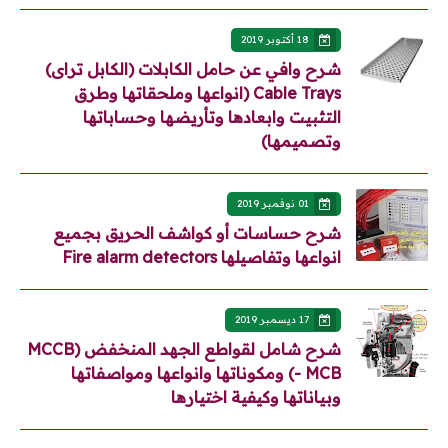
18 أكتوبر 2019
شرح وافي عن حامل الكابلات (الكابل تراى)
Cable Trays (انواعها وملحقاتها وطرق
التثبيت وابعادها وتأريضها وحساباتها
وتصميمها)
01 نوفمبر 2019
شرح حساسات أو كواشف الحريق بجميع
انواعها وتفاصيلها Fire alarm detectors
17 ديسمبر 2019
شرح شامل لقواطع الجهد المنخفض (MCCB
- MCB) ومكوناتها وانواعها ومواصفاتها
وبياناتها وكيفية اختيارها