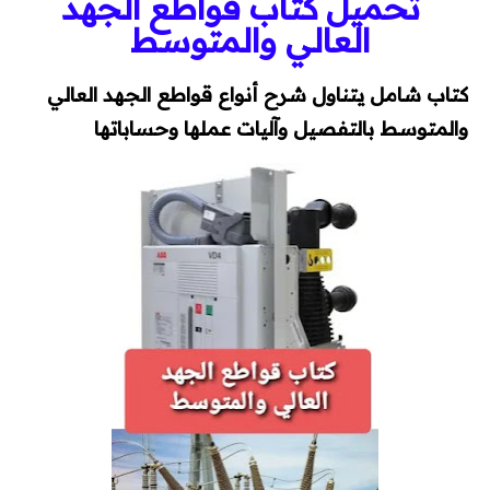
تحميل كتاب قواطع الجهد
وقاية وإختبارات
العالي والمتوسط
طاقة شمسية
كتاب شامل يتناول شرح أنواع قواطع الجهد العالي
كورسات
والمتوسط بالتفصيل وآليات عملها وحساباتها
كورسات توزيع كهربي
كورسات محركات (مواتير)
كورسات Classic Control
كورسات PLC
كورسات تيار خفيف
مقالات
توزيع كهربي