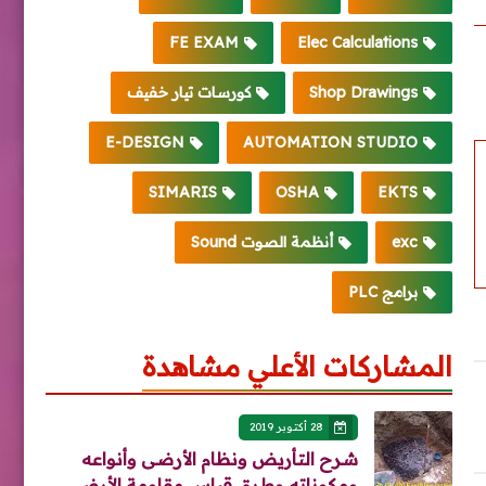
FE EXAM
Elec Calculations
Shop Drawings
كورسات تيار خفيف
E-DESIGN
AUTOMATION STUDIO
SIMARIS
OSHA
EKTS
exc
أنظمة الصوت Sound
برامج PLC
المشاركات الأعلي مشاهدة
28 أكتوبر 2019
شرح التأريض ونظام الأرضى وأنواعه
ومكوناته وطرق قياس مقاومة الأرضي