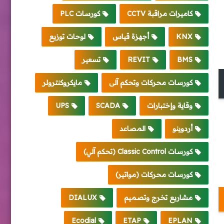
كاميرات مراقبة CCTV
كورسات PLC
KNX
أجهزة قياس
لوحات توزيع
BMS
REVIT
تسعير
كورسات محركات وتحكم آلى
مايكروكنترولر
وقاية وإختبارات
SCADA
UPS
أردوينو
المصاعد
كورسات Classic Control (تحكم آلي)
كورسات محركات (مواتير)
مشاريع تخرج وتصميم
DIALUX
Ecodial
ETAP
EPLAN