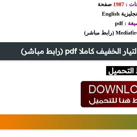
ات :
1987
صفحة
جليزية English
يغة :
pdf
Mediafi (رابط مباشر)
ف كاملا pdf (رابط مباشر)
 التحميل