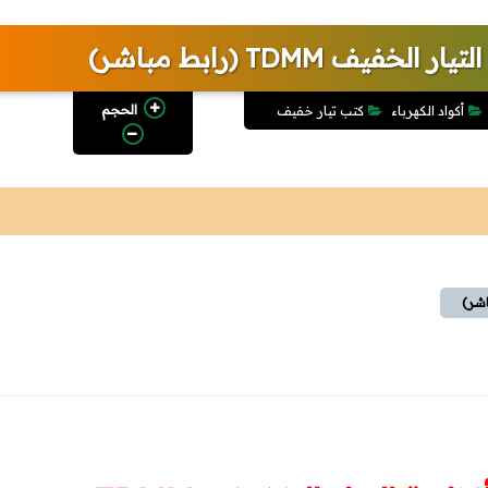
ف TDMM (رابط مباشر)
الحجم
أكواد الكهرباء
كتب تيار خفيف