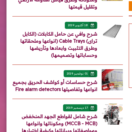
وتقليل قيمتها
18 أكتوبر 2019
شرح وافي عن حامل الكابلات (الكابل
تراى) Cable Trays (انواعها وملحقاتها
وطرق التثبيت وابعادها وتأريضها
وحساباتها وتصميمها)
01 نوفمبر 2019
شرح حساسات أو كواشف الحريق بجميع
انواعها وتفاصيلها Fire alarm detectors
17 ديسمبر 2019
شرح شامل لقواطع الجهد المنخفض
(MCCB - MCB) ومكوناتها وانواعها
ومواصفاتها وبياناتها وكيفية اختيارها