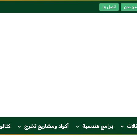
من نحن
اتصل بنا
الات
برامج هندسية
أكواد ومشاريع تخرج
كتالو