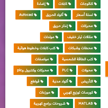
كتالوجات
كابلات
إضاءة
لستة أسعار
أكواد الحريق
Autocad
محركات
إنذار حريق
مقالات تيار خفيف
مولدات
محطات وشبكات
كتب كابلات وخطوط هوائية
كتب الطاقة الشمسية
مواصفات
محولات
PLC
محركات وكنترول وplc
التأريض
أكواد مدنية
قواطع
كورسات توزيع كهربي
موزعات
MATLAB
شروحات برامج كهربية