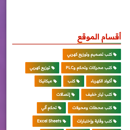
أقسام الموقع
كتب تصميم وتوزيع كهربي
كتب محركات وتحكم وPLC
توزيع كهربي
أكواد الكهرباء
كتب
ميكانيكا
كتب تيار خفيف
إتصالات
كتب محطات ومحولات
تحكم آلي
كتب وقاية وإختبارات
Excel Sheets