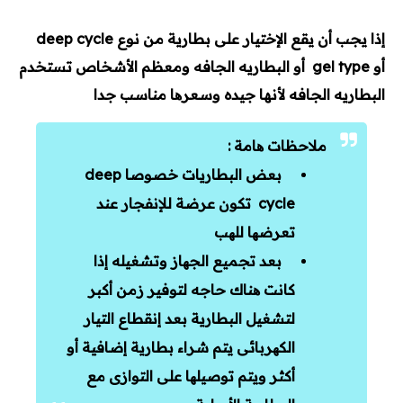
إذا يجب أن يقع الإختيار على بطارية من نوع deep cycle
أو gel type أو البطاريه الجافه ومعظم الأشخاص تستخدم
البطاريه الجافه لأنها جيده وسعرھا مناسب جدا
ملاحظات ھامة :
بعض البطاريات خصوصا deep
cycle تكون عرضة للإنفجار عند
تعرضھا للھب
بعد تجميع الجھاز وتشغيله إذا
كانت ھناك حاجه لتوفير زمن أكبر
لتشغيل البطارية بعد إنقطاع
التيار
الكھربائى يتم شراء بطارية إضافية أو
أكثر ويتم توصيلھا على التوازى مع