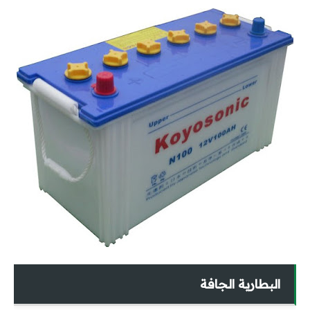
Autocad
REVIT
Ecodial
EKTS
EPLAN
برامج PLC
AUTOMATION STUDIO
أكواد ومشاريع تخرج
البطارية الجافة
أكواد الكهرباء