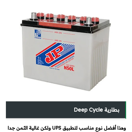
أكواد الحريق
أكواد هندسة مدنية
مشاريع تخرج
كتالوجات وأسعار
كتالوجات
لستة أسعار
اتصالات
بطارية Deep Cycle
ميكانيكا
وھذا أفضل نوع مناسب لتطبيق UPS ولكن غالية الثمن جدا