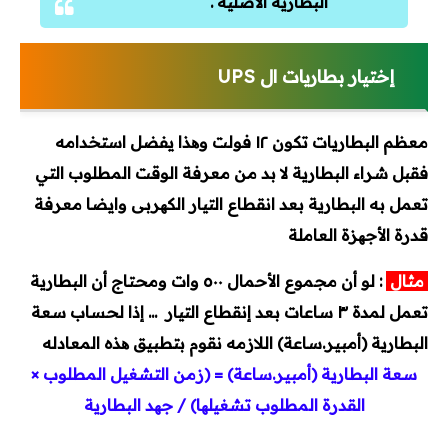
البطارية الأصلية .
إختيار بطاريات ال UPS
معظم البطاريات تكون ١٢ فولت وھذا يفضل استخدامه
فقبل شراء البطارية لا بد من معرفة الوقت المطلوب التي
تعمل به البطارية بعد انقطاع التيار الكھربى وايضا معرفة
قدرة الأجھزة العاملة
مثال
: لو أن مجموع الأحمال ٥٠٠ وات ومحتاج أن البطارية
تعمل لمدة ٣ ساعات بعد إنقطاع التيار ... إذا لحساب سعة
البطارية (أمبير.ساعة) اللازمه نقوم بتطبيق ھذه المعادله
سعة البطارية (أمبير.ساعة) = (زمن التشغيل المطلوب ×
القدرة المطلوب تشغيلھا) / جھد البطارية