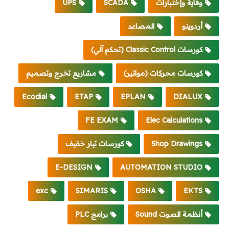
وقاية وإختبارات
SCADA
UPS
أردوينو
المصاعد
كورسات Classic Control (تحكم آلي)
كورسات محركات (مواتير)
مشاريع تخرج وتصميم
Ecodial
ETAP
EPLAN
DIALUX
FE EXAM
Elec Calculations
Shop Drawings
كورسات تيار خفيف
E-DESIGN
AUTOMATION STUDIO
exc
SIMARIS
OSHA
EKTS
أنظمة الصوت Sound
برامج PLC