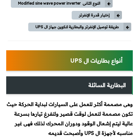
النوع الثانى Modified sine wave power inverter
محطات وشبكات
إختيار قدرة الإنفرتر
طريقة توصيل الإنفرتر والبطارية لتكوين جھاز ال UPS
محركات وتحكم
محولات
أنواع بطاريات ال UPS
مولدات
تيار خفيف
البطارية السائلة
برامج هندسية
وھى مصممة أكثر للعمل على السيارات لبداية الحركة حيث
Dialux
تكون مصممة لتعمل لوقت قصير ولتفرغ تيارھا بسرعة
Etap
عالية ليتم إشعال الوقود ودوران المحرك لذلك فھى غير
مناسبه لأجھزة ال UPS وأصبحت قديمه
MATLAB