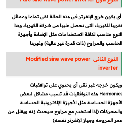
أى يكون خرج الإنفرتر فى ھذه الحالة نقى تماما ومماثل
تقريبا للكھرباء التى نحصل عليھا من شركة الكھرباء وھذا
النوع مناسب لكافة الاستخدامات مثل الإضاءة وأجهزة
الحاسب والمراوح (ذات قدرة غير عالية) وغيرھا
النوع الثانى
Modified sine wave power
inverter
ويكون خرجه غير نقى أى يحتوي على توافقيات
Harmonics ھذه التوافقيات قد تسبب مشاكل لبعض
الأجهزة الحساسة مثل الأجھزة الإلكترونية الحساسة
والمحركات (إذا استخدم مع مراوح سيحدث زنه ويقلل من
عمر المروحه وجھاز الإنفرتر نفسه)