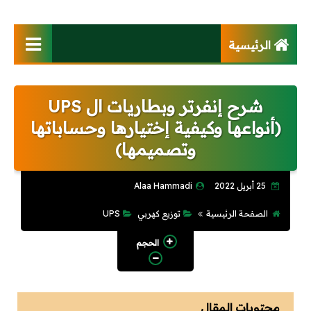
الرئيسية
فهرس الموقع
شرح إنفرتر وبطاريات ال UPS
كتب
(أنواعها وكيفية إختيارها وحساباتها
تصميم وتوزيع كهربي
وتصميمها)
أنظمة تيار خفيف
25 أبريل 2022
Alaa Hammadi
محطات ومحولات
الصفحة الرئيسية
توزيع كهربي
UPS
الحجم
كابلات وخطوط هوائية
محركات وتحكم آلى
محتويات المقال