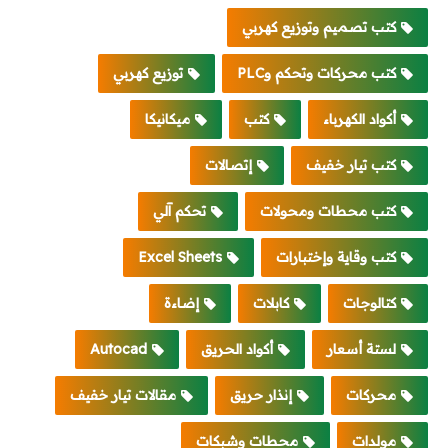
كتب تصميم وتوزيع كهربي
كتب محركات وتحكم وPLC
توزيع كهربي
أكواد الكهرباء
كتب
ميكانيكا
كتب تيار خفيف
إتصالات
كتب محطات ومحولات
تحكم آلي
كتب وقاية وإختبارات
Excel Sheets
كتالوجات
كابلات
إضاءة
لستة أسعار
أكواد الحريق
Autocad
محركات
إنذار حريق
مقالات تيار خفيف
مولدات
محطات وشبكات