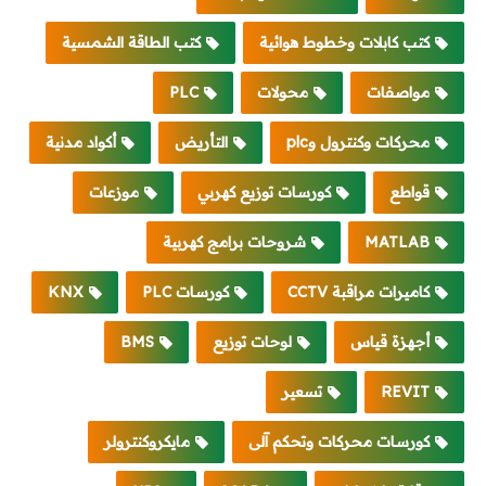
كتب كابلات وخطوط هوائية
كتب الطاقة الشمسية
مواصفات
محولات
PLC
محركات وكنترول وplc
التأريض
أكواد مدنية
قواطع
كورسات توزيع كهربي
موزعات
MATLAB
شروحات برامج كهربية
كاميرات مراقبة CCTV
كورسات PLC
KNX
أجهزة قياس
لوحات توزيع
BMS
REVIT
تسعير
كورسات محركات وتحكم آلى
مايكروكنترولر