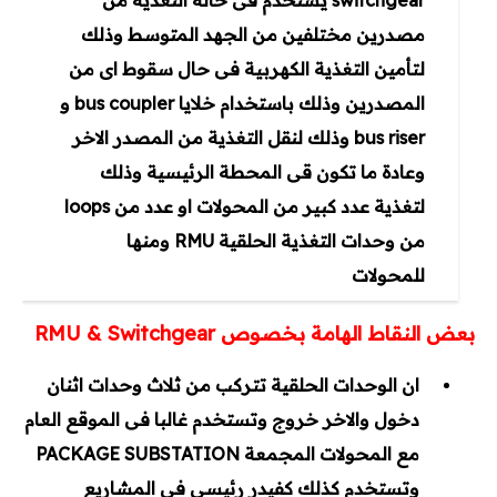
switchgear يستخدم فى حالة التغذية من
مصدرين مختلفين من الجهد المتوسط وذلك
لتأمين التغذية الكهربية فى حال سقوط اى من
المصدرين وذلك باستخدام خلايا bus coupler و
bus riser وذلك لنقل التغذية من المصدر الاخر
وعادة ما تكون قى المحطة الرئيسية وذلك
لتغذية عدد كبير من المحولات او عدد من loops
من وحدات التغذية الحلقية RMU ومنها
للمحولات
بعض النقاط الهامة بخصوص RMU & Switchgear
ان الوحدات الحلقية تتركب من ثلاث وحدات اثنان
دخول والاخر خروج وتستخدم غالبا فى الموقع العام
مع المحولات المجمعة PACKAGE SUBSTATION
وتستخدم كذلك كفيدر رئيسى فى المشاريع