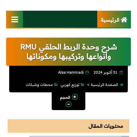
الرئيسية
فهرس الموقع
شرح وحدة الربط الحلقي RMU
كتب
وأنواعها وتركيبها ومكوناتها
تصميم وتوزيع كهربي
31 أكتوبر 2024
Alaa Hammadi
أنظمة تيار خفيف
الصفحة الرئيسية
توزيع كهربي
محطات وشبكات
محطات ومحولات
الحجم
كابلات وخطوط هوائية
محركات وتحكم آلى
محتويات المقال