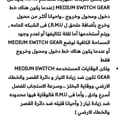
MEDIUM SWITCH GEAR (عندما يكون هناك خط
دخول ومحول وخروج ...واحيانا أكثر من محول
وخرج بأضافة ملحق ل R.M.U.) فى الشبكه العامه ,
ويتم أستخدمها أما لقلة تكاليفها أو لعدم وجود
المساحة الكافية لوضع MEDIUM SWITCH GEAR
أو عندما يكون هناك خط دخول ومحول وخروج
فقط
ولكن الوقايات المستخدمه MEDIUM SWITCH
GEAR تكون ضد زيادة التيار و دائرة القصر والخطاء
الارضي ووقاية البخلز ....وسرعة الاستجاب للفصل
أسرع وادق , وأما فى R.M.U فالوقاية فيها محدوده
ضد زيادة تيار ( وأحيانا قليله ضد دائرة القصر
والخطاء الارضي )