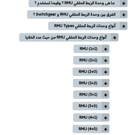
وقاية وإختبارات
ما هى وحدة الربط الحلقي RMU ؟ وفيما تستخدم ؟
الفرق بين وحدة الربط الحلقي RMU و Switchgear ؟
طاقة شمسية
أنواع وحدات الربط الحلقي RMU Types
كورسات
أنواع وحدات الربط الحلقي RMU من حيث عدد الخلايا
كورسات توزيع كهربي
RMU (1+1)
RMU (2+1)
كورسات محركات (مواتير)
RMU (2+0)
كورسات Classic Control
RMU (2+2)
كورسات PLC
RMU (3+1)
كورسات تيار خفيف
RMU (3+0)
RMU (4+1)
مقالات
RMU (4+0)
توزيع كهربي