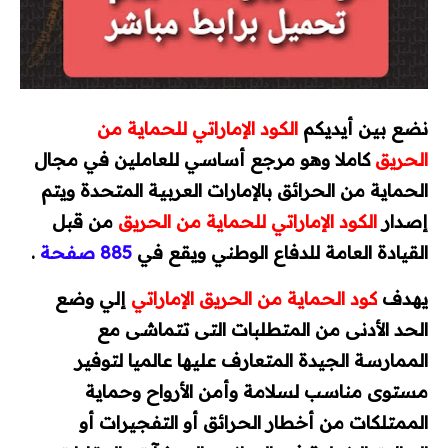
Autocad
REVIT
نضع بين أيديكم
الكود الإماراتي للحماية من
Ecodial
الحريق
كاملا وهو مرجع أساسي للعاملين في مجال
الحماية من الحرائق بالإمارات العربية المتحدة ويتم
EKTS
إصدار
الكود الإماراتي للحماية من الحريق
من قبل
EPLAN
القيادة العامة للدفاع الوطني ويقع في
885 صفحة
.
برامج PLC
يهدف
كود الحماية من الحريق الإماراتي
إلي وضع
الحد الأدنى من المتطلبات التى تتماشى مع
AUTOMATION STUDIO
الممارسة الجيدة
المتعارف عليها عالميا لتوفير
أكواد ومشاريع تخرج
مستوى مناسب لسلامة وأمن الأرواح وحماية
الممتلكات من أخطار الحرائق أو التفجيرات
أو
أكواد الكهرباء