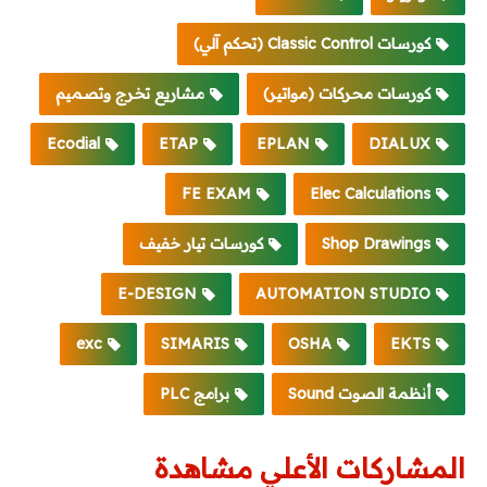
كورسات Classic Control (تحكم آلي)
كورسات محركات (مواتير)
مشاريع تخرج وتصميم
Ecodial
ETAP
EPLAN
DIALUX
FE EXAM
Elec Calculations
Shop Drawings
كورسات تيار خفيف
E-DESIGN
AUTOMATION STUDIO
exc
SIMARIS
OSHA
EKTS
أنظمة الصوت Sound
برامج PLC
المشاركات الأعلي مشاهدة