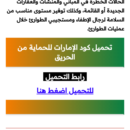
الحالات الخطرة في المباني والمنشآت والعقارات
الجديدة أو القائمة، وكذلك توفير مستوى مناسب من
أكواد الحريق
السلامة
لرجال الإطفاء ومستجيبي الطوارئ خلال
أكواد هندسة مدنية
عمليات الطوارئ.
مشاريع تخرج
تحميل كود الإمارات للحماية من
كتالوجات وأسعار
الحريق
كتالوجات
رابط التحميل
لستة أسعار
للتحميل اضغط هنا
اتصالات
ميكانيكا