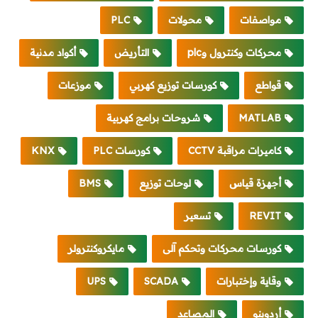
مواصفات
محولات
PLC
محركات وكنترول وplc
التأريض
أكواد مدنية
قواطع
كورسات توزيع كهربي
موزعات
MATLAB
شروحات برامج كهربية
كاميرات مراقبة CCTV
كورسات PLC
KNX
أجهزة قياس
لوحات توزيع
BMS
REVIT
تسعير
كورسات محركات وتحكم آلى
مايكروكنترولر
وقاية وإختبارات
SCADA
UPS
أردوينو
المصاعد