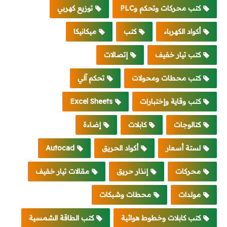
كتب محركات وتحكم وPLC
توزيع كهربي
أكواد الكهرباء
كتب
ميكانيكا
كتب تيار خفيف
إتصالات
كتب محطات ومحولات
تحكم آلي
كتب وقاية وإختبارات
Excel Sheets
كتالوجات
كابلات
إضاءة
لستة أسعار
أكواد الحريق
Autocad
محركات
إنذار حريق
مقالات تيار خفيف
مولدات
محطات وشبكات
كتب كابلات وخطوط هوائية
كتب الطاقة الشمسية