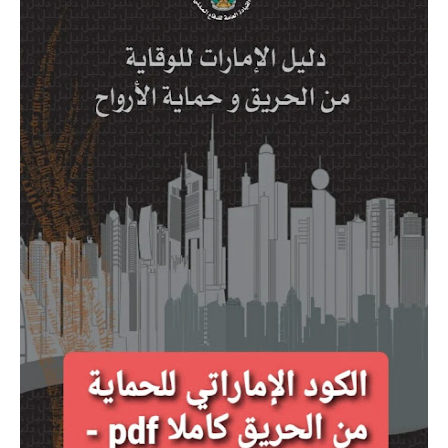
محطات وشبكات
محركات وتحكم
محولات
مولدات
تيار خفيف
برامج هندسية
Dialux
Etap
MATLAB