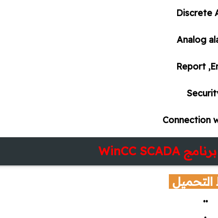
Discrete 
Analog a
Report ,E
Securi
Connection w
WinCC SCA
 التحميل
..
.