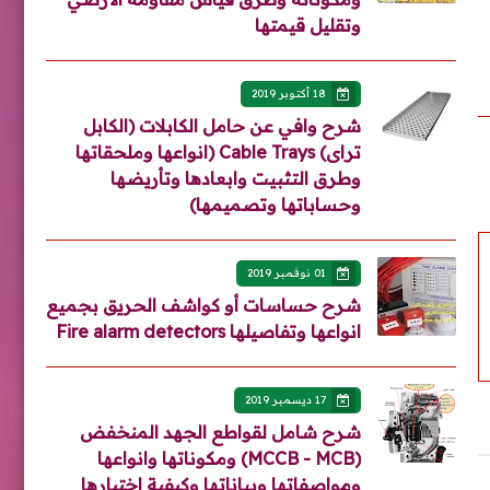
وتقليل قيمتها
18 أكتوبر 2019
شرح وافي عن حامل الكابلات (الكابل
تراى) Cable Trays (انواعها وملحقاتها
وطرق التثبيت وابعادها وتأريضها
وحساباتها وتصميمها)
01 نوفمبر 2019
شرح حساسات أو كواشف الحريق بجميع
انواعها وتفاصيلها Fire alarm detectors
17 ديسمبر 2019
شرح شامل لقواطع الجهد المنخفض
(MCCB - MCB) ومكوناتها وانواعها
ومواصفاتها وبياناتها وكيفية اختيارها