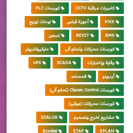
كاميرات مراقبة CCTV
كورسات PLC
KNX
أجهزة قياس
لوحات توزيع
BMS
REVIT
تسعير
كورسات محركات وتحكم آلى
مايكروكنترولر
وقاية وإختبارات
SCADA
UPS
أردوينو
المصاعد
كورسات Classic Control (تحكم آلي)
كورسات محركات (مواتير)
مشاريع تخرج وتصميم
DIALUX
Ecodial
ETAP
EPLAN