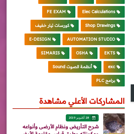
FE EXAM
Elec Calculations
Shop Drawings
كورسات تيار خفيف
E-DESIGN
AUTOMATION STUDIO
SIMARIS
OSHA
EKTS
exc
أنظمة الصوت Sound
برامج PLC
المشاركات الأعلي مشاهدة
28 أكتوبر 2019
شرح التأريض ونظام الأرضى وأنواعه
ومكوناته وطرق قياس مقاومة الأرضي