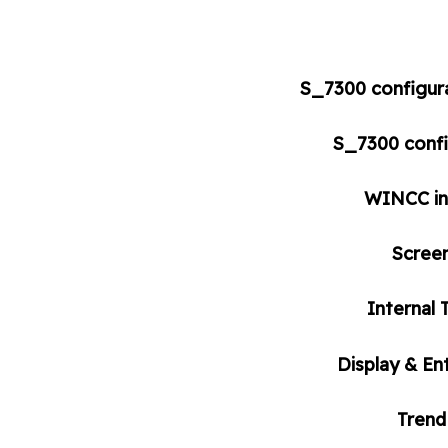
S_7300 configura
S_7300 confi
WINCC in
Scree
Internal
Display & En
Tren