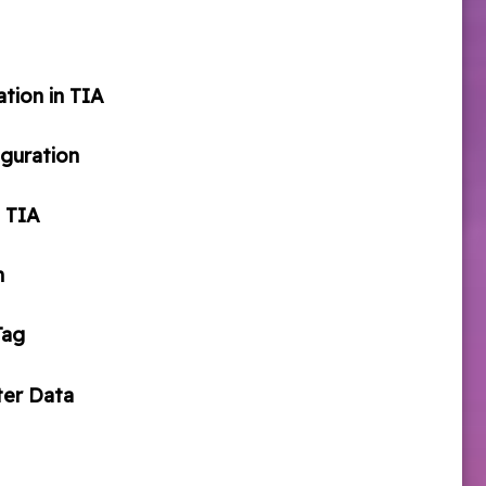
tion in TIA
guration
 TIA
n
 Tag
ter Data
d