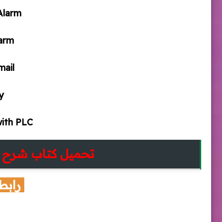
Alarm
larm
mail
ty
ith PLC
تحميل كتاب شرح برنامج DA
رابط