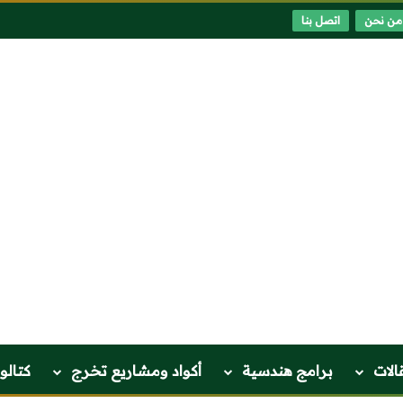
من نحن
اتصل بنا
الات
برامج هندسية
أكواد ومشاريع تخرج
كتالو