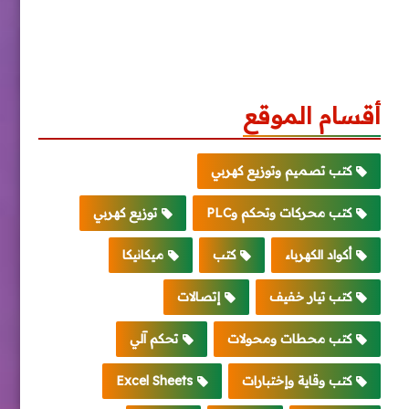
أقسام الموقع
كتب تصميم وتوزيع كهربي
كتب محركات وتحكم وPLC
توزيع كهربي
أكواد الكهرباء
كتب
ميكانيكا
كتب تيار خفيف
إتصالات
كتب محطات ومحولات
تحكم آلي
كتب وقاية وإختبارات
Excel Sheets