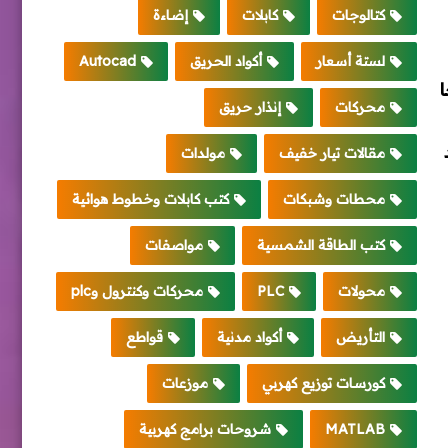
كتالوجات
كابلات
إضاءة
لستة أسعار
أكواد الحريق
Autocad
حا
محركات
إنذار حريق
تواجد
مقالات تيار خفيف
مولدات
محطات وشبكات
كتب كابلات وخطوط هوائية
كتب الطاقة الشمسية
مواصفات
محولات
PLC
محركات وكنترول وplc
التأريض
أكواد مدنية
قواطع
كورسات توزيع كهربي
موزعات
MATLAB
شروحات برامج كهربية