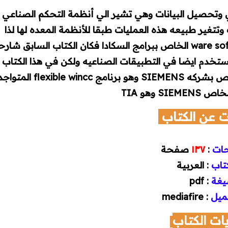
الإشرافي وتحصيل البيانات وهي تشير الي أنظمة التحكم الصناعي
تتغير طبيعه هذه العمليات طبقا للأنظمة المعده لها لذا
أقدم لكم هذا الكتاب وهو الكتاب الثاني لي لشرح ال ware soft الخاص ببرامج السكادا فكان الكتاب السابق شار
 وهو برنامج امريكي يستخدم ايضا في التطبيقات الصناعيه ولكن في هذا الكتاب
سأقوم بشرح البرنامج الخاص بشاشات السكادا الخاص بشركه SIEMENS وهو برنامج flexible wincc الم
SI وهو TIA
 عن الكتاب
حات
:
١٣٧
صفحة
كتاب
: العربية
يغة
: pdf
ميل
: mediafire
ات الكتاب