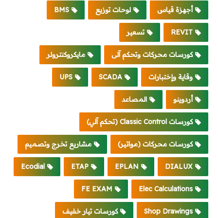
أجهزة قياس
لوحات توزيع
BMS
REVIT
تسعير
كورسات محركات وتحكم آلى
مايكروكنترولر
وقاية وإختبارات
SCADA
UPS
أردوينو
المصاعد
كورسات Classic Control (تحكم آلي)
كورسات محركات (مواتير)
مشاريع تخرج وتصميم
Ecodial
ETAP
EPLAN
DIALUX
FE EXAM
Elec Calculations
Shop Drawings
كورسات تيار خفيف