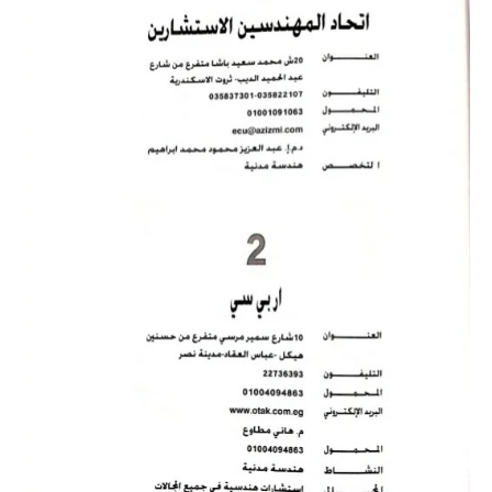
محطات وشبكات
محركات وتحكم
محولات
مولدات
تيار خفيف
برامج هندسية
Dialux
Etap
MATLAB