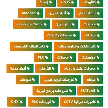
كتالوجات
كابلات
إضاءة
لستة أسعار
أكواد الحريق
Autocad
محركات
إنذار حريق
مقالات تيار خفيف
مولدات
محطات وشبكات
كتب كابلات وخطوط هوائية
كتب الطاقة الشمسية
مواصفات
محولات
PLC
محركات وكنترول وplc
التأريض
أكواد مدنية
قواطع
كورسات توزيع كهربي
موزعات
MATLAB
شروحات برامج كهربية
كاميرات مراقبة CCTV
كورسات PLC
KNX