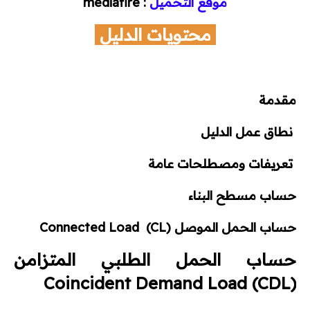
موقع التحميل
: mediafire
أكواد الحريق
محتويات الدليل
أكواد هندسة مدنية
مشاريع تخرج
مقدمة
كتالوجات وأسعار
نطاق عمل الدليل
تعريفات ومصطلحات عامة
كتالوجات
حساب مسطح البناء
لستة أسعار
حساب الحمل الموصل Connected Load (CL)
اتصالات
حساب الحمل الطلبي المتزامن
ميكانيكا
(Coincident Demand Load (CDL