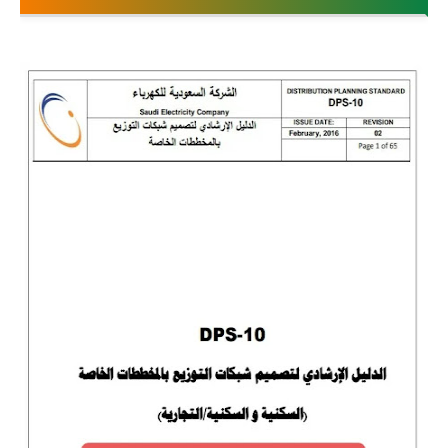
محطات وشبكات
محركات وتحكم
محولات
مولدات
تيار خفيف
برامج هندسية
Dialux
Etap
MATLAB