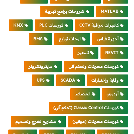
MATLAB
شروحات برامج كهربية
كاميرات مراقبة CCTV
كورسات PLC
KNX
أجهزة قياس
لوحات توزيع
BMS
REVIT
تسعير
كورسات محركات وتحكم آلى
مايكروكنترولر
وقاية وإختبارات
SCADA
UPS
أردوينو
المصاعد
كورسات Classic Control (تحكم آلي)
كورسات محركات (مواتير)
مشاريع تخرج وتصميم