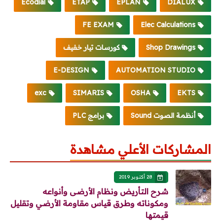
Ecodial
ETAP
EPLAN
DIALUX
FE EXAM
Elec Calculations
Shop Drawings
كورسات تيار خفيف
E-DESIGN
AUTOMATION STUDIO
exc
SIMARIS
OSHA
EKTS
أنظمة الصوت Sound
برامج PLC
المشاركات الأعلي مشاهدة
28 أكتوبر 2019
شرح التأريض ونظام الأرضى وأنواعه
ومكوناته وطرق قياس مقاومة الأرضي وتقليل
قيمتها