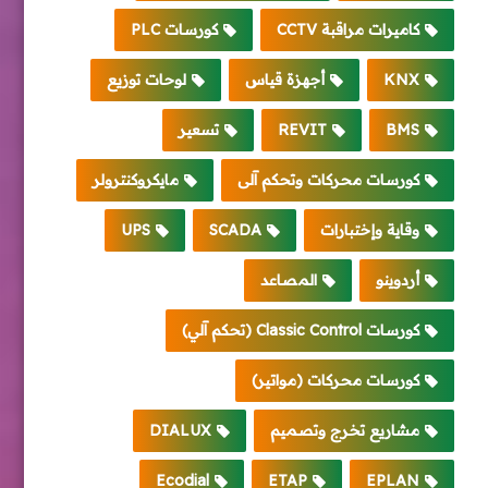
كاميرات مراقبة CCTV
كورسات PLC
KNX
أجهزة قياس
لوحات توزيع
BMS
REVIT
تسعير
كورسات محركات وتحكم آلى
مايكروكنترولر
وقاية وإختبارات
SCADA
UPS
أردوينو
المصاعد
كورسات Classic Control (تحكم آلي)
كورسات محركات (مواتير)
مشاريع تخرج وتصميم
DIALUX
Ecodial
ETAP
EPLAN