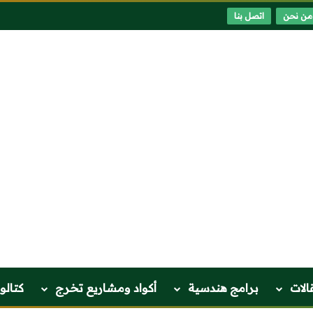
من نحن
اتصل بنا
الات
برامج هندسية
أكواد ومشاريع تخرج
كتالو