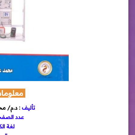
معلومات
تأليف
: د.م/ مح
عدد الصف
لغة ال