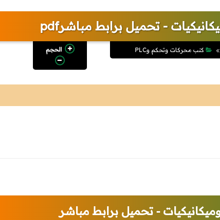
يكانيكيات - تحميل برابط مباشرpdf
الحجم
كتب محركات وتحكم وPLC
روميكانيكيات - تحميل برابط مباشر