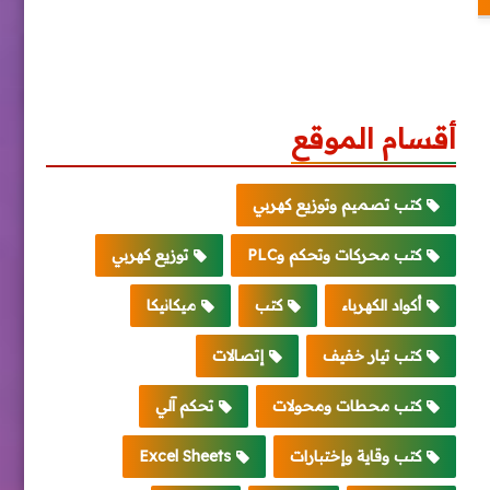
أقسام الموقع
كتب تصميم وتوزيع كهربي
كتب محركات وتحكم وPLC
توزيع كهربي
أكواد الكهرباء
كتب
ميكانيكا
كتب تيار خفيف
إتصالات
كتب محطات ومحولات
تحكم آلي
كتب وقاية وإختبارات
Excel Sheets