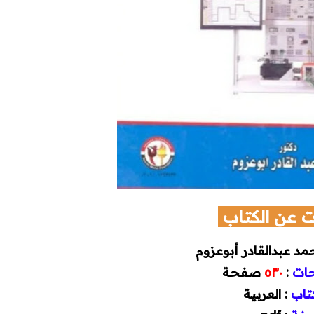
 عن الكتاب
مد عبدالقادر أبوعزوم
حات
:
٥٣٠
صفحة
كتاب
: العربية