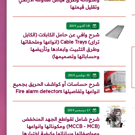
وتقليل قيمتها
18 أكتوبر 2019
شرح وافي عن حامل الكابلات (الكابل
تراى) Cable Trays (انواعها وملحقاتها
وطرق التثبيت وابعادها وتأريضها
وحساباتها وتصميمها)
01 نوفمبر 2019
شرح حساسات أو كواشف الحريق بجميع
انواعها وتفاصيلها Fire alarm detectors
17 ديسمبر 2019
شرح شامل لقواطع الجهد المنخفض
(MCCB - MCB) ومكوناتها وانواعها
ومواصفاتها وبياناتها وكيفية اختيارها