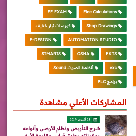
FE EXAM
Elec Calculations
Shop Drawings
كورسات تيار خفيف
E-DESIGN
AUTOMATION STUDIO
SIMARIS
OSHA
EKTS
exc
أنظمة الصوت Sound
برامج PLC
المشاركات الأعلي مشاهدة
28 أكتوبر 2019
شرح التأريض ونظام الأرضى وأنواعه
ومكوناته وطرق قياس مقاومة الأرضي