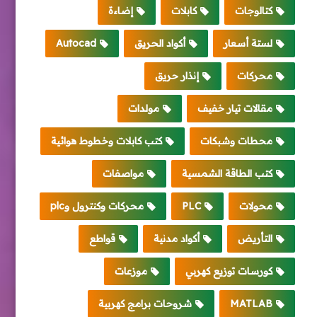
كتالوجات
كابلات
إضاءة
لستة أسعار
أكواد الحريق
Autocad
محركات
إنذار حريق
مقالات تيار خفيف
مولدات
محطات وشبكات
كتب كابلات وخطوط هوائية
كتب الطاقة الشمسية
مواصفات
محولات
PLC
محركات وكنترول وplc
التأريض
أكواد مدنية
قواطع
كورسات توزيع كهربي
موزعات
MATLAB
شروحات برامج كهربية