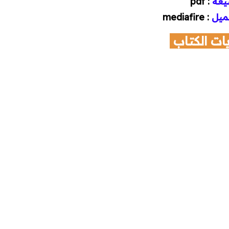
يغة
: pdf
ميل
: mediafire
ات الكتاب