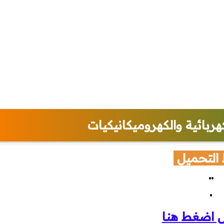
هربائية والكهروميكانيكيات
 التحميل
..
.
ل اضغط هنا