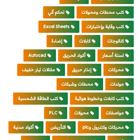
كتب محطات ومحولات
تحكم آلي
كتب وقاية وإختبارات
Excel Sheets
كتالوجات
كابلات
إضاءة
لستة أسعار
أكواد الحريق
Autocad
محركات
إنذار حريق
مقالات تيار خفيف
مولدات
محطات وشبكات
كتب كابلات وخطوط هوائية
كتب الطاقة الشمسية
مواصفات
محولات
PLC
محركات وكنترول وplc
التأريض
أكواد مدنية