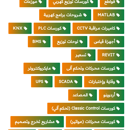
قواطع
كورسات توزيع كهربي
موزعات
MATLAB
شروحات برامج كهربية
كاميرات مراقبة CCTV
كورسات PLC
KNX
أجهزة قياس
لوحات توزيع
BMS
REVIT
تسعير
كورسات محركات وتحكم آلى
مايكروكنترولر
وقاية وإختبارات
SCADA
UPS
أردوينو
المصاعد
كورسات Classic Control (تحكم آلي)
كورسات محركات (مواتير)
مشاريع تخرج وتصميم