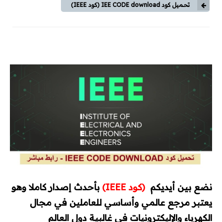
وقاية وإختبارات
تحميل كود IEE CODE download (كود IEEE)
طاقة شمسية
كورسات
كورسات توزيع كهربي
كورسات محركات (مواتير)
كورسات Classic Control
كورسات PLC
كورسات تيار خفيف
نضع بين أيديكم
(كود IEEE)
بأحدث إصدار كاملا وهو
مقالات
يعتبر مرجع عالمي وأساسي للعاملين في مجال
الكهرباء والإليكترونيات في غالبية دول العالم
توزيع كهربي