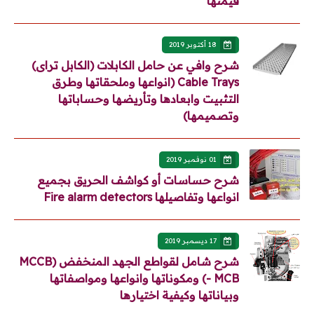
قيمتها
18 أكتوبر 2019
شرح وافي عن حامل الكابلات (الكابل تراى)
Cable Trays (انواعها وملحقاتها وطرق
التثبيت وابعادها وتأريضها وحساباتها
وتصميمها)
01 نوفمبر 2019
شرح حساسات أو كواشف الحريق بجميع
انواعها وتفاصيلها Fire alarm detectors
17 ديسمبر 2019
شرح شامل لقواطع الجهد المنخفض (MCCB
- MCB) ومكوناتها وانواعها ومواصفاتها
وبياناتها وكيفية اختيارها