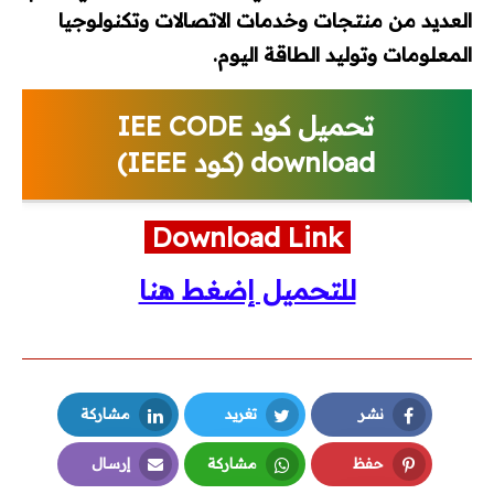
العديد من منتجات وخدمات الاتصالات وتكنولوجيا
Autocad
المعلومات وتوليد الطاقة اليوم.
REVIT
تحميل كود IEE CODE
Ecodial
download (كود IEEE)
EKTS
Download Link
EPLAN
للتحميل إضغط هنا
برامج PLC
AUTOMATION STUDIO
نشر
تغريد
مشاركة
أكواد ومشاريع تخرج
LinkedIn
Twitter
Facebook
حفظ
مشاركة
إرسال
أكواد الكهرباء
Email
Whatsapp
Pinterest