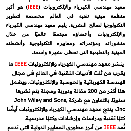
معهد مهندسي الكهرباء والإلكترونيات (
IEEE
) هو أكبر
محطات وشبكات
منظمة مهنية تقنية في العالم مخصصة لتطوير
التكنولوجيا لصالح البشرية. يلهم معهد مهندسي الكهرباء
محركات وتحكم
والإلكترونيات وأعضاؤه مجتمعًا عالميًا من خلال
منشوراته ومؤتمراته ومعاييره التكنولوجية وأنشطته
محولات
المهنية والتعليمية التي تحظى بشهرة واسعة.
مولدات
ينشر معهد مهندسي الكهرباء والإلكترونيات
IEEE
ما
تيار خفيف
يقرب من ثلث الأدبيات التقنية في العالم في مجال
الهندسة الكهربائية والحوسبة والإلكترونيات. ويشمل
برامج هندسية
هذا أكثر من 200 مقالة ودورية ومجلة يتم نشرها
سنويًا. بالتعاون مع شركة John Wiley and Sons,
Dialux
Inc.، ينتج معهد مهندسي الكهرباء والإلكترونيات أيضًا
Etap
كتبًا تقنية ودراسات وإرشادات وكتبًا مدرسية.
تُعد
IEEE
من أبرز مطوري المعايير الدولية التي تدعم
MATLAB