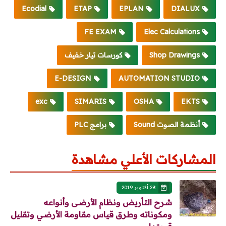
Ecodial
ETAP
EPLAN
DIALUX
FE EXAM
Elec Calculations
Shop Drawings
كورسات تيار خفيف
E-DESIGN
AUTOMATION STUDIO
exc
SIMARIS
OSHA
EKTS
أنظمة الصوت Sound
برامج PLC
المشاركات الأعلي مشاهدة
28 أكتوبر 2019
شرح التأريض ونظام الأرضى وأنواعه
ومكوناته وطرق قياس مقاومة الأرضي وتقليل